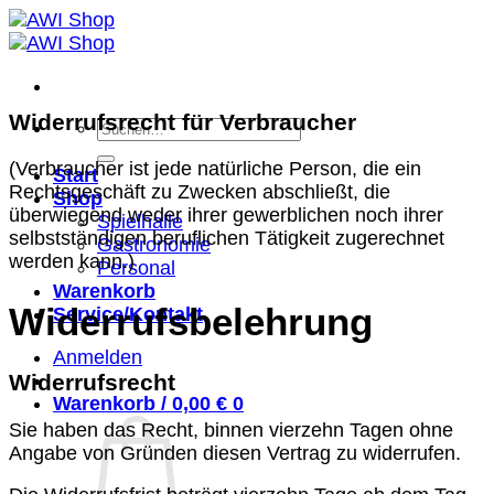
Zum
Inhalt
springen
Widerrufsrecht für Verbraucher
Suchen
nach:
(Verbraucher ist jede natürliche Person, die ein
Start
Rechtsgeschäft zu Zwecken abschließt, die
Shop
überwiegend weder ihrer gewerblichen noch ihrer
Spielhalle
selbstständigen beruflichen Tätigkeit zugerechnet
Gastronomie
werden kann.)
Personal
Warenkorb
Widerrufsbelehrung
Service/Kontakt
Anmelden
Widerrufsrecht
Warenkorb /
0,00
€
0
Sie haben das Recht, binnen vierzehn Tagen ohne
Angabe von Gründen diesen Vertrag zu widerrufen.