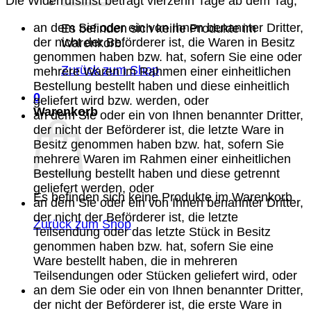
Die Widerrufsfrist beträgt vierzehn Tage ab dem Tag,
an dem Sie oder ein von Ihnen benannter Dritter,
Es befinden sich keine Produkte im
der nicht der Beförderer ist, die Waren in Besitz
Warenkorb.
genommen haben bzw. hat, sofern Sie eine oder
Zurück zum Shop
mehrere Waren im Rahmen einer einheitlichen
Bestellung bestellt haben und diese einheitlich
0
geliefert wird bzw. werden, oder
Warenkorb
an dem Sie oder ein von Ihnen benannter Dritter,
der nicht der Beförderer ist, die letzte Ware in
Besitz genommen haben bzw. hat, sofern Sie
mehrere Waren im Rahmen einer einheitlichen
Bestellung bestellt haben und diese getrennt
geliefert werden, oder
Es befinden sich keine Produkte im Warenkorb.
an dem Sie oder ein von Ihnen benannter Dritter,
der nicht der Beförderer ist, die letzte
Zurück zum Shop
Teilsendung oder das letzte Stück in Besitz
genommen haben bzw. hat, sofern Sie eine
Ware bestellt haben, die in mehreren
Teilsendungen oder Stücken geliefert wird, oder
an dem Sie oder ein von Ihnen benannter Dritter,
der nicht der Beförderer ist, die erste Ware in