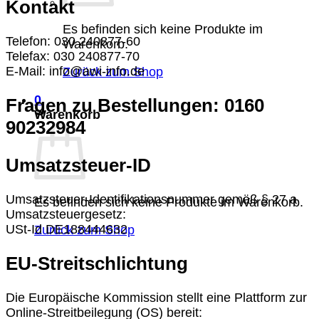
Kontakt
Es befinden sich keine Produkte im
Telefon: 030 240877-60
Warenkorb.
Telefax: 030 240877-70
E-Mail: info@awi-info.de
Zurück zum Shop
0
Fragen zu Bestellungen: 0160
Warenkorb
90232984
Umsatzsteuer-ID
Umsatzsteuer-Identifikationsnummer gemäß § 27 a
Es befinden sich keine Produkte im Warenkorb.
Umsatzsteuergesetz:
USt-Id DE188444632
Zurück zum Shop
EU-Streitschlichtung
Die Europäische Kommission stellt eine Plattform zur
Online-Streitbeilegung (OS) bereit: