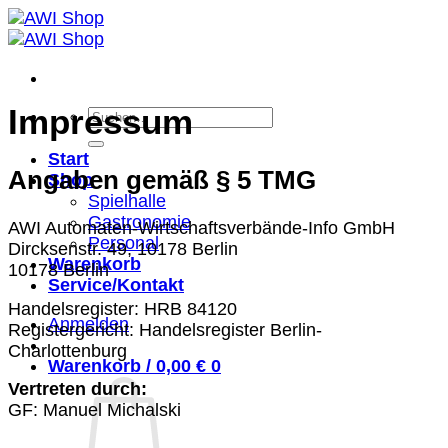
Zum
Inhalt
springen
Impressum
Suchen
nach:
Start
Angaben gemäß § 5 TMG
Shop
Spielhalle
Gastronomie
AWI Automaten-Wirtschaftsverbände-Info GmbH
Personal
Dircksenstr. 49, 10178 Berlin
Warenkorb
10178 Berlin
Service/Kontakt
Handelsregister: HRB 84120
Anmelden
Registergericht: Handelsregister Berlin-
Charlottenburg
Warenkorb /
0,00
€
0
Vertreten durch:
GF: Manuel Michalski