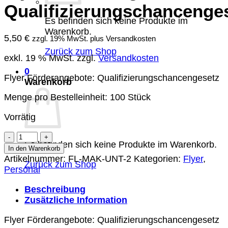
Qualifizierungschancenge
Es befinden sich keine Produkte im
Warenkorb.
5,50
€
zzgl. 19% MwSt. plus Versandkosten
Zurück zum Shop
exkl. 19 % MwSt.
zzgl.
Versandkosten
0
Flyer Förderangebote: Qualifizierungschancengesetz
Warenkorb
Menge pro Bestelleinheit: 100 Stück
Vorrätig
Flyer
Es befinden sich keine Produkte im Warenkorb.
Förderangebote:
In den Warenkorb
Qualifizierungschancengesetz
Artikelnummer:
FL-MAK-UNT-2
Kategorien:
Flyer
,
Zurück zum Shop
Menge
Personal
Beschreibung
Zusätzliche Information
Flyer Förderangebote: Qualifizierungschancengesetz