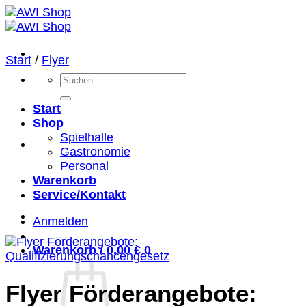
Zum
Inhalt
springen
Start
/
Flyer
Suchen
nach:
Start
Shop
Spielhalle
Gastronomie
Personal
Warenkorb
Service/Kontakt
Anmelden
Warenkorb /
0,00
€
0
Flyer Förderangebote: