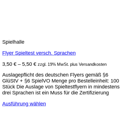
Spielhalle
Flyer Spieltest versch. Sprachen
3,50
€
–
5,50
€
zzgl. 19% MwSt. plus Versandkosten
Auslagepflicht des deutschen Flyers gemäß §6
GlüStV + §6 SpielVO Menge pro Bestelleinheit: 100
Stück Die Auslage von Spieltestflyern in mindestens
drei Sprachen ist ein Muss für die Zertifizierung
Ausführung wählen
Dieses
Produkt
weist