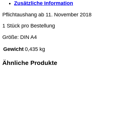
Zusätzliche Information
7.
SpielV)
Pflichtaushang ab 11. November 2018
für
TR5
1 Stück pro Bestellung
Menge
Größe: DIN A4
Gewicht
0,435 kg
Ähnliche Produkte