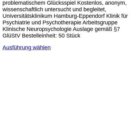
problematischem Glücksspiel Kostenlos, anonym,
wissenschaftlich untersucht und begleitet,
Universitätsklinikum Hamburg-Eppendorf Klinik für
Psychiatrie und Psychotherapie Arbeitsgruppe
Klinische Neuropsychologie Auslage gemäß §7
GlüStV Bestelleinheit: 50 Stück
Ausführung wählen
Dieses
Produkt
weist
mehrere
Varianten
auf.
Die
Optionen
können
auf
der
Produktseite
gewählt
werden