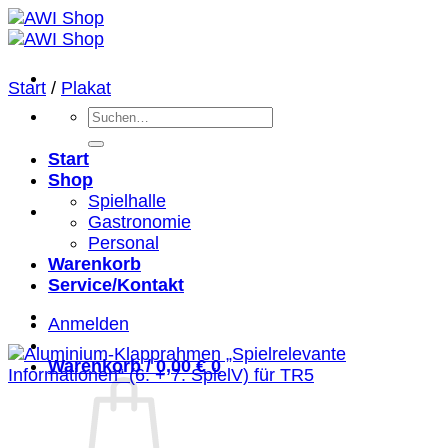
Zum
Inhalt
springen
Start
/
Plakat
Suchen
nach:
Start
Shop
Spielhalle
Gastronomie
Personal
Warenkorb
Service/Kontakt
Anmelden
Warenkorb /
0,00
€
0